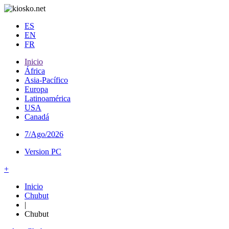
ES
EN
FR
Inicio
África
Asia-Pacífico
Europa
Latinoamérica
USA
Canadá
7/Ago/2026
Version PC
+
Inicio
Chubut
|
Chubut