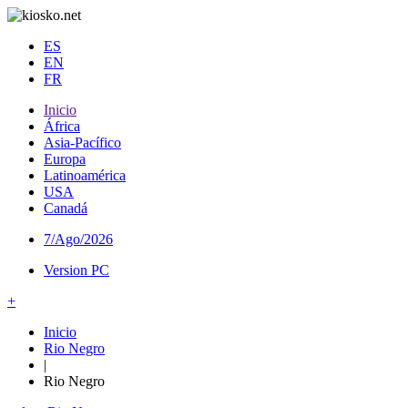
ES
EN
FR
Inicio
África
Asia-Pacífico
Europa
Latinoamérica
USA
Canadá
7/Ago/2026
Version PC
+
Inicio
Rio Negro
|
Rio Negro