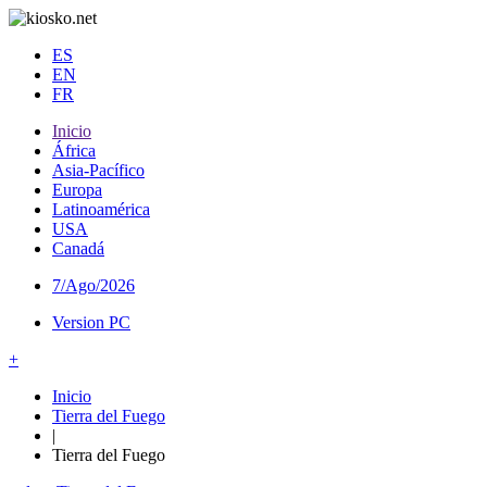
ES
EN
FR
Inicio
África
Asia-Pacífico
Europa
Latinoamérica
USA
Canadá
7/Ago/2026
Version PC
+
Inicio
Tierra del Fuego
|
Tierra del Fuego