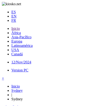
ES
EN
FR
Inicio
África
Asia-Pacífico
Europa
Latinoamérica
USA
Canadá
12/Nov/2024
Version PC
+
Inicio
Sydney
|
Sydney