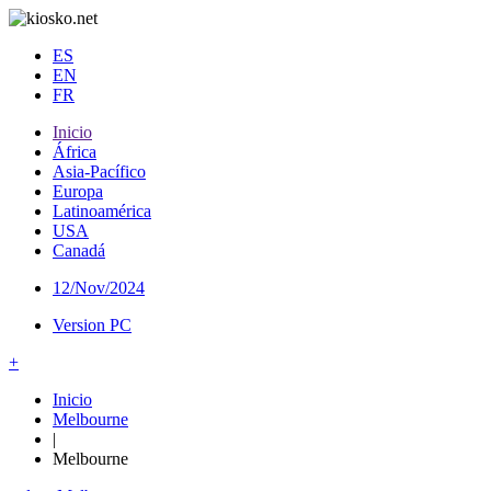
ES
EN
FR
Inicio
África
Asia-Pacífico
Europa
Latinoamérica
USA
Canadá
12/Nov/2024
Version PC
+
Inicio
Melbourne
|
Melbourne