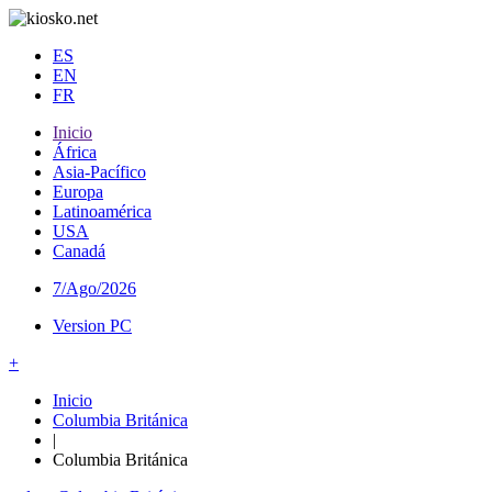
ES
EN
FR
Inicio
África
Asia-Pacífico
Europa
Latinoamérica
USA
Canadá
7/Ago/2026
Version PC
+
Inicio
Columbia Británica
|
Columbia Británica