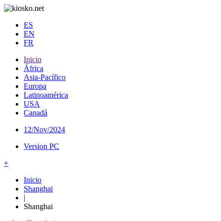
ES
EN
FR
Inicio
África
Asia-Pacífico
Europa
Latinoamérica
USA
Canadá
12/Nov/2024
Version PC
+
Inicio
Shanghai
|
Shanghai