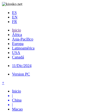
ES
EN
FR
Inicio
África
Asia-Pacífico
Europa
Latinoamérica
USA
Canadá
11/Dic/2024
Version PC
+
Inicio
|
China
|
Macao