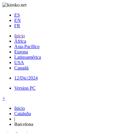
ES
EN
FR
Inicio
África
Asia-Pacífico
Europa
Latinoamérica
USA
Canadá
12/Dic/2024
Version PC
+
Inicio
Cataluña
|
Barcelona