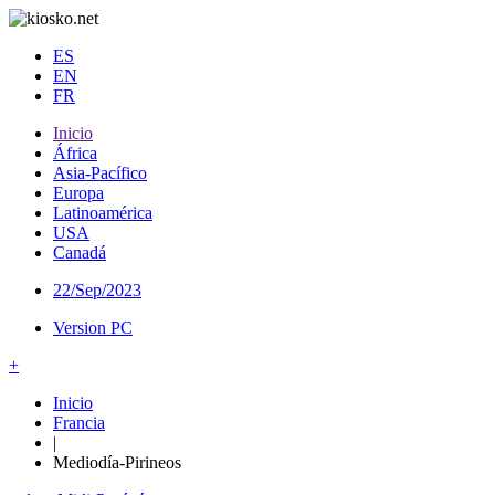
ES
EN
FR
Inicio
África
Asia-Pacífico
Europa
Latinoamérica
USA
Canadá
22/Sep/2023
Version PC
+
Inicio
Francia
|
Mediodía-Pirineos