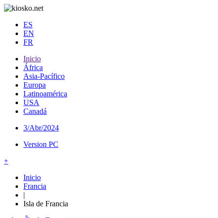
ES
EN
FR
Inicio
África
Asia-Pacífico
Europa
Latinoamérica
USA
Canadá
3/Abr/2024
Version PC
+
Inicio
Francia
|
Isla de Francia