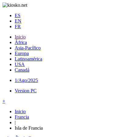
ES
EN
FR
Inicio
África
Asia-Pacífico
Europa
Latinoamérica
USA
Canadá
1/Ago/2025
Version PC
+
Inicio
Francia
|
Isla de Francia