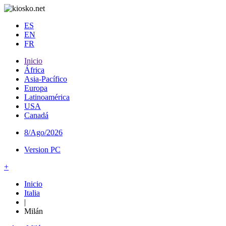
ES
EN
FR
Inicio
África
Asia-Pacífico
Europa
Latinoamérica
USA
Canadá
8/Ago/2026
Version PC
+
Inicio
Italia
|
Milán