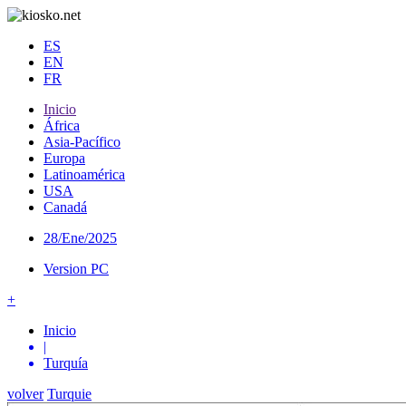
ES
EN
FR
Inicio
África
Asia-Pacífico
Europa
Latinoamérica
USA
Canadá
28/Ene/2025
Version PC
+
Inicio
|
Turquía
volver
Turquie