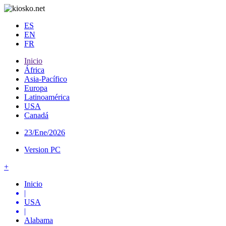
ES
EN
FR
Inicio
África
Asia-Pacífico
Europa
Latinoamérica
USA
Canadá
23/Ene/2026
Version PC
+
Inicio
|
USA
|
Alabama