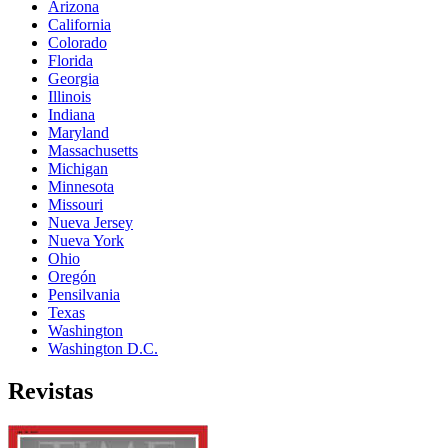
Arizona
California
Colorado
Florida
Georgia
Illinois
Indiana
Maryland
Massachusetts
Michigan
Minnesota
Missouri
Nueva Jersey
Nueva York
Ohio
Oregón
Pensilvania
Texas
Washington
Washington D.C.
Revistas