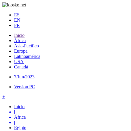
ES
EN
FR
Inicio
África
Asia-Pacífico
Europa
Latinoamérica
USA
Canadá
7/Jun/2023
Version PC
+
Inicio
|
África
|
Egipto