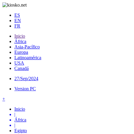
ES
EN
FR
Inicio
África
Asia-Pacífico
Europa
Latinoamérica
USA
Canadá
27/Sep/2024
Version PC
+
Inicio
|
África
|
Egipto