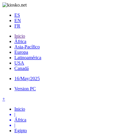
ES
EN
FR
Inicio
África
Asia-Pacífico
Europa
Latinoamérica
USA
Canadá
16/May/2025
Version PC
+
Inicio
|
África
|
Egipto