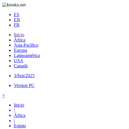
ES
EN
FR
Inicio
África
Asia-Pacífico
Europa
Latinoamérica
USA
Canadá
3/Sep/2025
Version PC
+
Inicio
|
África
|
Egipto