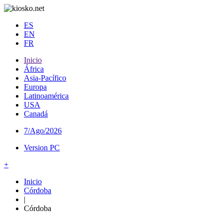
ES
EN
FR
Inicio
África
Asia-Pacífico
Europa
Latinoamérica
USA
Canadá
7/Ago/2026
Version PC
+
Inicio
Córdoba
|
Córdoba