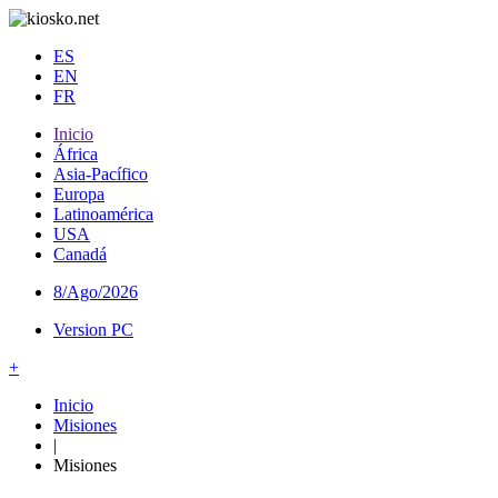
ES
EN
FR
Inicio
África
Asia-Pacífico
Europa
Latinoamérica
USA
Canadá
8/Ago/2026
Version PC
+
Inicio
Misiones
|
Misiones