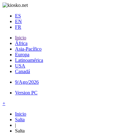
ES
EN
FR
Inicio
África
Asia-Pacífico
Europa
Latinoamérica
USA
Canadá
9/Ago/2026
Version PC
+
Inicio
Salta
|
Salta