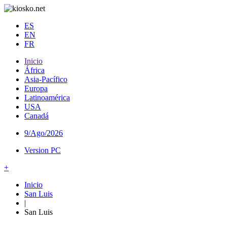
ES
EN
FR
Inicio
África
Asia-Pacífico
Europa
Latinoamérica
USA
Canadá
9/Ago/2026
Version PC
+
Inicio
San Luis
|
San Luis