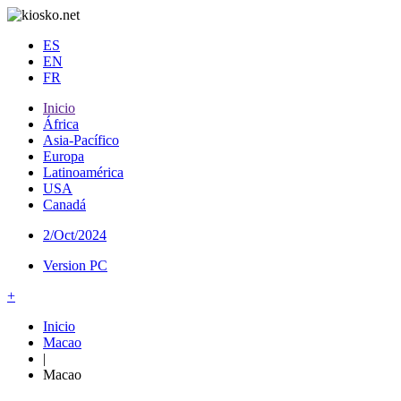
ES
EN
FR
Inicio
África
Asia-Pacífico
Europa
Latinoamérica
USA
Canadá
2/Oct/2024
Version PC
+
Inicio
Macao
|
Macao