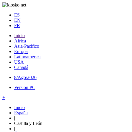
ES
EN
FR
Inicio
África
Asia-Pacífico
Europa
Latinoamérica
USA
Canadá
8/Ago/2026
Version PC
+
Inicio
España
|
Castilla y León
|