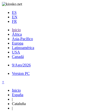
ES
EN
FR
Inicio
África
Asia-Pacífico
Europa
Latinoamérica
USA
Canadá
9/Ago/2026
Version PC
+
Inicio
España
|
Cataluña
|