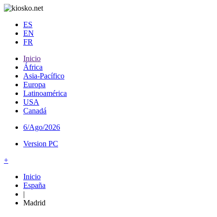
ES
EN
FR
Inicio
África
Asia-Pacífico
Europa
Latinoamérica
USA
Canadá
6/Ago/2026
Version PC
+
Inicio
España
|
Madrid