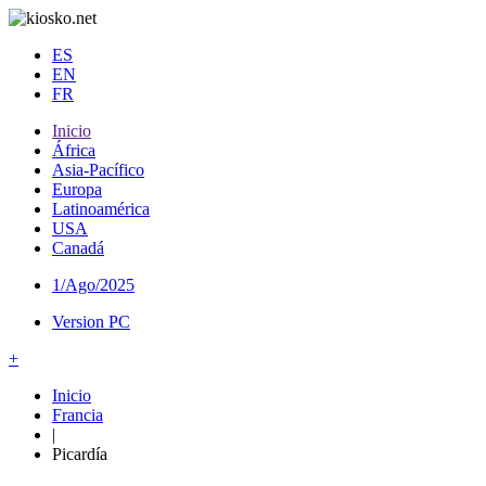
ES
EN
FR
Inicio
África
Asia-Pacífico
Europa
Latinoamérica
USA
Canadá
1/Ago/2025
Version PC
+
Inicio
Francia
|
Picardía