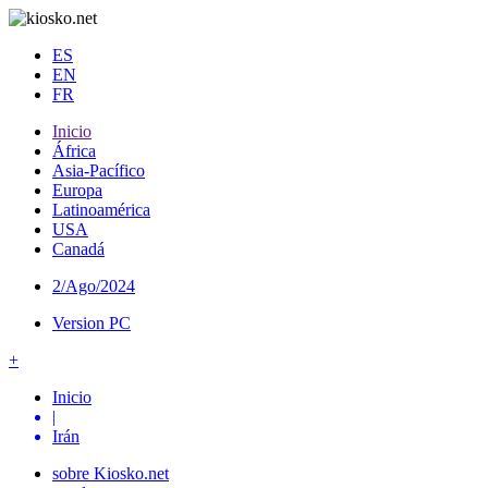
ES
EN
FR
Inicio
África
Asia-Pacífico
Europa
Latinoamérica
USA
Canadá
2/Ago/2024
Version PC
+
Inicio
|
Irán
sobre Kiosko.net