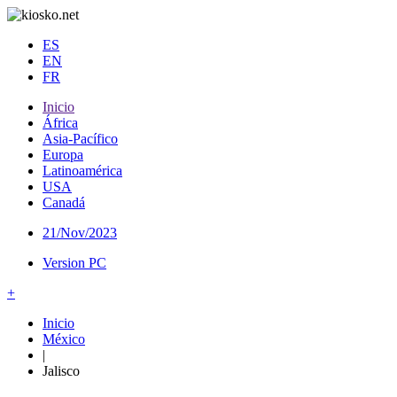
ES
EN
FR
Inicio
África
Asia-Pacífico
Europa
Latinoamérica
USA
Canadá
21/Nov/2023
Version PC
+
Inicio
México
|
Jalisco