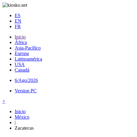
ES
EN
FR
Inicio
África
Asia-Pacífico
Europa
Latinoamérica
USA
Canadá
6/Ago/2026
Version PC
+
Inicio
México
|
Zacatecas