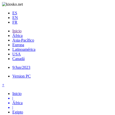
ES
EN
FR
Inicio
África
Asia-Pacífico
Europa
Latinoamérica
USA
Canadá
9/Jun/2023
Version PC
+
Inicio
|
África
|
Egipto