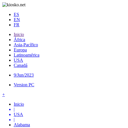
ES
EN
FR
Inicio
África
Asia-Pacífico
Europa
Latinoamérica
USA
Canadá
9/Jun/2023
Version PC
+
Inicio
|
USA
|
Alabama