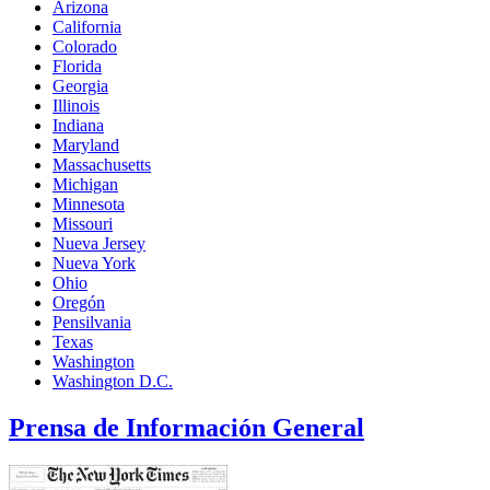
Arizona
California
Colorado
Florida
Georgia
Illinois
Indiana
Maryland
Massachusetts
Michigan
Minnesota
Missouri
Nueva Jersey
Nueva York
Ohio
Oregón
Pensilvania
Texas
Washington
Washington D.C.
Prensa de Información General