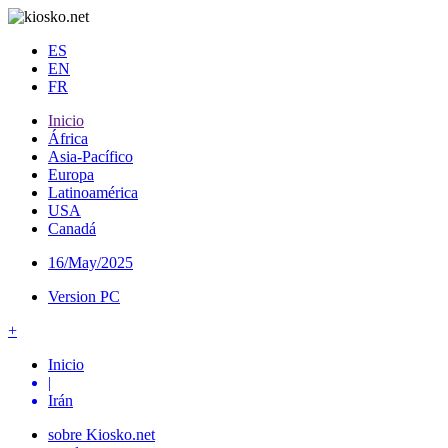
ES
EN
FR
Inicio
África
Asia-Pacífico
Europa
Latinoamérica
USA
Canadá
16/May/2025
Version PC
+
Inicio
|
Irán
sobre Kiosko.net