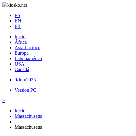
ES
EN
FR
Inicio
África
Asia-Pacífico
Europa
Latinoamérica
USA
Canadá
9/Jun/2023
Version PC
+
Inicio
Massachusetts
|
Massachusetts