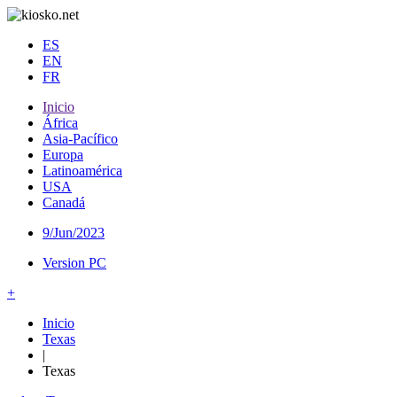
ES
EN
FR
Inicio
África
Asia-Pacífico
Europa
Latinoamérica
USA
Canadá
9/Jun/2023
Version PC
+
Inicio
Texas
|
Texas