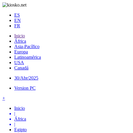
ES
EN
FR
Inicio
África
Asia-Pacífico
Europa
Latinoamérica
USA
Canadá
30/Abr/2025
Version PC
+
Inicio
|
África
|
Egipto