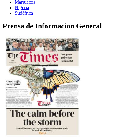
Marruecos
Nigeria
Sudáfrica
Prensa de Información General