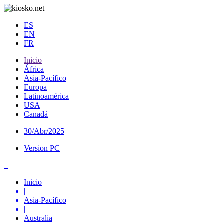
ES
EN
FR
Inicio
África
Asia-Pacífico
Europa
Latinoamérica
USA
Canadá
30/Abr/2025
Version PC
+
Inicio
|
Asia-Pacífico
|
Australia