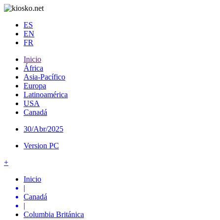
ES
EN
FR
Inicio
África
Asia-Pacífico
Europa
Latinoamérica
USA
Canadá
30/Abr/2025
Version PC
+
Inicio
|
Canadá
|
Columbia Británica