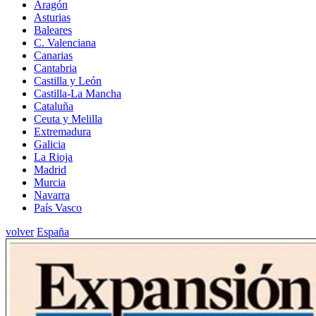
Aragón
Asturias
Baleares
C. Valenciana
Canarias
Cantabria
Castilla y León
Castilla-La Mancha
Cataluña
Ceuta y Melilla
Extremadura
Galicia
La Rioja
Madrid
Murcia
Navarra
País Vasco
volver
España