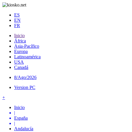
ES
EN
FR
Inicio
África
Asia-Pacífico
Europa
Latinoamérica
USA
Canadá
8/Ago/2026
Version PC
+
Inicio
|
España
|
Andalucía