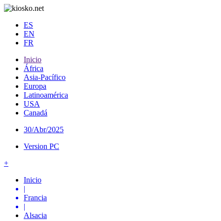
ES
EN
FR
Inicio
África
Asia-Pacífico
Europa
Latinoamérica
USA
Canadá
30/Abr/2025
Version PC
+
Inicio
|
Francia
|
Alsacia