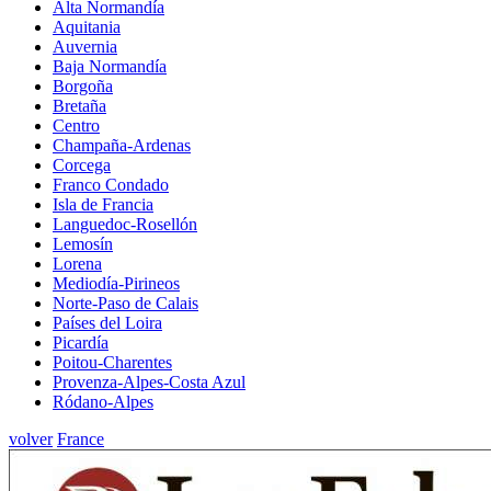
Alta Normandía
Aquitania
Auvernia
Baja Normandía
Borgoña
Bretaña
Centro
Champaña-Ardenas
Corcega
Franco Condado
Isla de Francia
Languedoc-Rosellón
Lemosín
Lorena
Mediodía-Pirineos
Norte-Paso de Calais
Países del Loira
Picardía
Poitou-Charentes
Provenza-Alpes-Costa Azul
Ródano-Alpes
volver
France