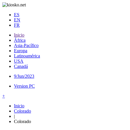
ES
EN
FR
Inicio
África
Asia-Pacífico
Europa
Latinoamérica
USA
Canadá
9/Jun/2023
Version PC
+
Inicio
Colorado
|
Colorado