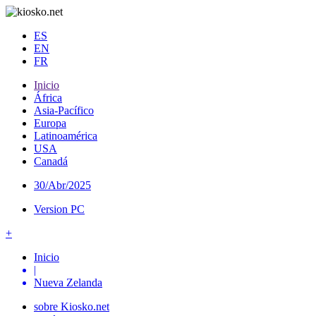
ES
EN
FR
Inicio
África
Asia-Pacífico
Europa
Latinoamérica
USA
Canadá
30/Abr/2025
Version PC
+
Inicio
|
Nueva Zelanda
sobre Kiosko.net