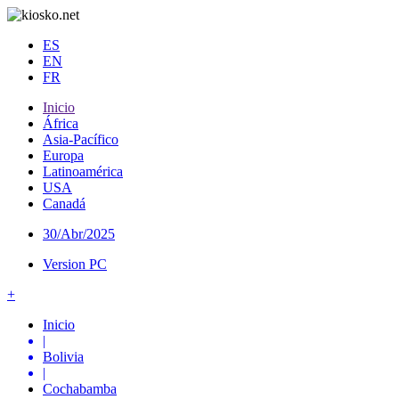
ES
EN
FR
Inicio
África
Asia-Pacífico
Europa
Latinoamérica
USA
Canadá
30/Abr/2025
Version PC
+
Inicio
|
Bolivia
|
Cochabamba