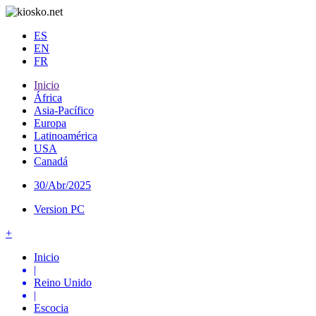
ES
EN
FR
Inicio
África
Asia-Pacífico
Europa
Latinoamérica
USA
Canadá
30/Abr/2025
Version PC
+
Inicio
|
Reino Unido
|
Escocia