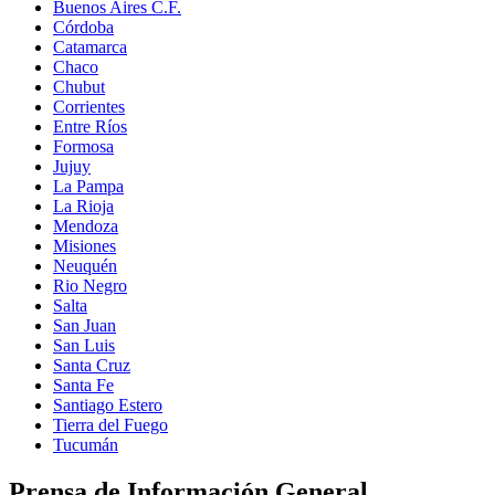
Buenos Aires C.F.
Córdoba
Catamarca
Chaco
Chubut
Corrientes
Entre Ríos
Formosa
Jujuy
La Pampa
La Rioja
Mendoza
Misiones
Neuquén
Rio Negro
Salta
San Juan
San Luis
Santa Cruz
Santa Fe
Santiago Estero
Tierra del Fuego
Tucumán
Prensa de Información General