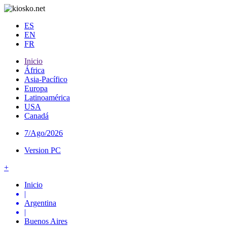
ES
EN
FR
Inicio
África
Asia-Pacífico
Europa
Latinoamérica
USA
Canadá
7/Ago/2026
Version PC
+
Inicio
|
Argentina
|
Buenos Aires